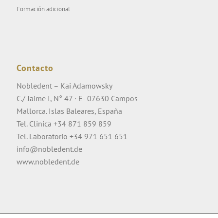
Formación adicional
Contacto
Nobledent – Kai Adamowsky
C./ Jaime I, N° 47 · E- 07630 Campos
Mallorca. Islas Baleares, España
Tel. Clinica +34 871 859 859
Tel. Laboratorio +34 971 651 651
info@nobledent.de
www.nobledent.de